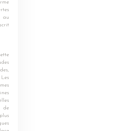
orme
rtes
é au
crit
ette
udes
des,
 Les
umes
ines
lles
e de
plus
gues
lace