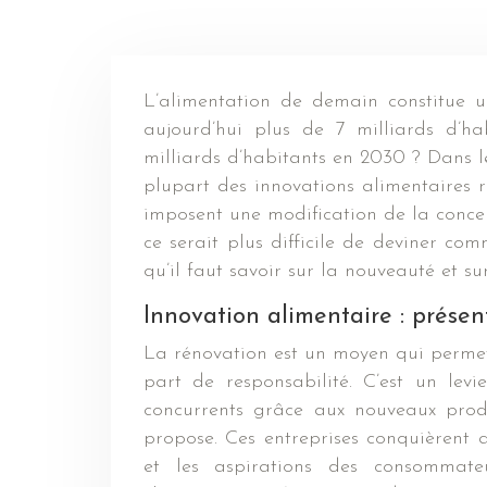
L’alimentation de demain constitue un grand défi. En fait, si la population mondiale compte
aujourd’hui plus de 7 milliards d’h
milliards d’habitants en 2030 ? Dans l
plupart des innovations alimentaires 
imposent une modification de la concep
ce serait plus difficile de deviner co
qu’il faut savoir sur la nouveauté et s
Innovation alimentaire : prése
La rénovation est un moyen qui permet
part de responsabilité. C’est un lev
concurrents grâce aux nouveaux produ
propose. Ces entreprises conquièrent a
et les aspirations des consommateu