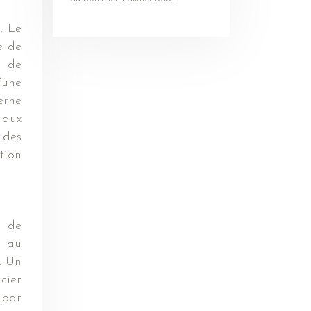
. Le
e de
n de
’une
erne
 aux
 des
tion
e de
e au
. Un
cier
 par