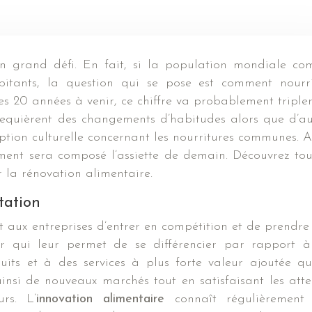
abitants, la question qui se pose est comment nourr
es 20 années à venir, ce chiffre va probablement tripler
requièrent des changements d’habitudes alors que d’au
tion culturelle concernant les nourritures communes. Ai
mment sera composé l’assiette de demain. Découvrez tou
ur la rénovation alimentaire.
ntation
 aux entreprises d’entrer en compétition et de prendre
ier qui leur permet de se différencier par rapport à
its et à des services à plus forte valeur ajoutée qu’
insi de nouveaux marchés tout en satisfaisant les atte
rs. L’
innovation alimentaire
connaît régulièrement