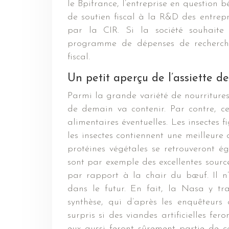
le Bpifrance, l’entreprise en question
de soutien fiscal à la R&D des entrepr
par la CIR. Si la société souhaite b
programme de dépenses de recherche.
fiscal.
Un petit aperçu de l’assiette 
Parmi la grande variété de nourritures s
de demain va contenir. Par contre, ce
alimentaires éventuelles. Les insectes 
les insectes contiennent une meilleure
protéines végétales se retrouveront ég
sont par exemple des excellentes sources
par rapport à la chair du bœuf. Il n’e
dans le futur. En fait, la Nasa y tra
synthèse, qui d’après les enquêteurs 
surpris si des viandes artificielles fero
eux aussi feront sûrement partie de 