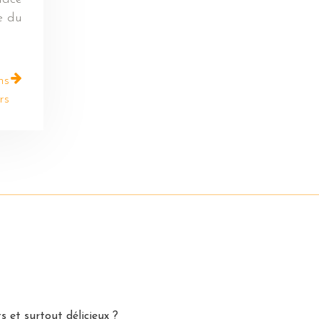
e du
ns
rs
 et surtout délicieux ?