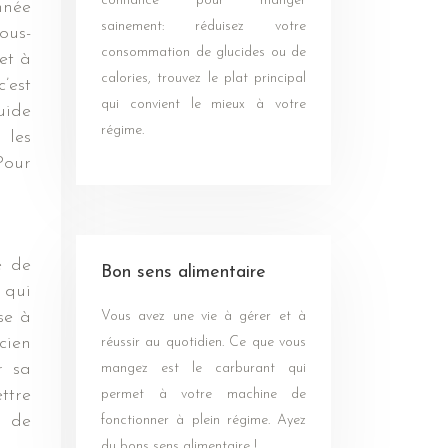
confiance pour manger
nnée
sainement: réduisez votre
ous-
consommation de glucides ou de
et à
calories, trouvez le plat principal
’est
qui convient le mieux à votre
uide
régime.
 les
Pour
e de
Bon sens alimentaire
 qui
se à
Vous avez une vie à gérer et à
cien
réussir au quotidien. Ce que vous
r sa
mangez est le carburant qui
ttre
permet à votre machine de
s de
fonctionner à plein régime. Ayez
du bons sens alimentaire !