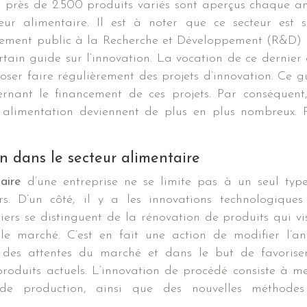
, près de 2.500 produits variés sont aperçus chaque a
ur alimentaire. Il est à noter que ce secteur est s
ancement public à la Recherche et Développement (R&D) 
ertain guide sur l’innovation. La vocation de ce dernier c
à oser faire régulièrement des projets d’innovation. Ce g
ernant le financement de ces projets. Par conséquent,
re alimentation deviennent de plus en plus nombreux. 
on dans le secteur alimentaire
aire
d’une entreprise ne se limite pas à un seul typ
s. D’un côté, il y a les innovations technologiques
ers se distinguent de la rénovation de produits qui vi
le marché. C’est en fait une action de modifier l’an
r des attentes du marché et dans le but de favorise
roduits actuels. L’innovation de procédé consiste à me
e production, ainsi que des nouvelles méthode