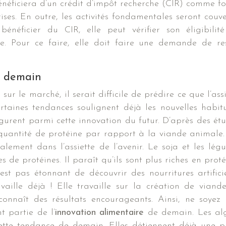
 bénéficiera d’un crédit d’impôt recherche (CIR) comme f
ises. En outre, les activités fondamentales seront couve
énéficier du CIR, elle peut vérifier son éligibilit
 Pour ce faire, elle doit faire une demande de res
de demain
ur le marché, il serait difficile de prédire ce que l’assi
rtaines tendances soulignent déjà les nouvelles habit
figurent parmi cette innovation du futur. D’après des étu
 quantité de protéine par rapport à la viande animale.
alement dans l’assiette de l’avenir. Le soja et les lég
 de protéines. Il paraît qu’ils sont plus riches en proté
st pas étonnant de découvrir des nourritures artificie
vaille déjà ! Elle travaille sur la création de viand
connaît des résultats encourageants. Ainsi, ne soyez 
nt partie de l’
innovation alimentaire
de demain. Les al
cette tendance de demain. Elles détiennent déjà une p