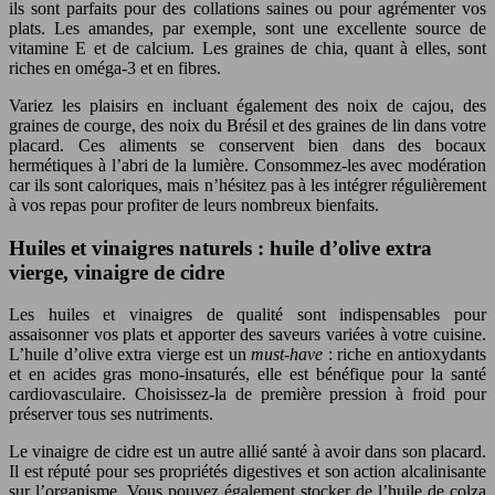
ils sont parfaits pour des collations saines ou pour agrémenter vos
plats. Les amandes, par exemple, sont une excellente source de
vitamine E et de calcium. Les graines de chia, quant à elles, sont
riches en oméga-3 et en fibres.
Variez les plaisirs en incluant également des noix de cajou, des
graines de courge, des noix du Brésil et des graines de lin dans votre
placard. Ces aliments se conservent bien dans des bocaux
hermétiques à l’abri de la lumière. Consommez-les avec modération
car ils sont caloriques, mais n’hésitez pas à les intégrer régulièrement
à vos repas pour profiter de leurs nombreux bienfaits.
Huiles et vinaigres naturels : huile d’olive extra
vierge, vinaigre de cidre
Les huiles et vinaigres de qualité sont indispensables pour
assaisonner vos plats et apporter des saveurs variées à votre cuisine.
L’huile d’olive extra vierge est un
must-have
: riche en antioxydants
et en acides gras mono-insaturés, elle est bénéfique pour la santé
cardiovasculaire. Choisissez-la de première pression à froid pour
préserver tous ses nutriments.
Le vinaigre de cidre est un autre allié santé à avoir dans son placard.
Il est réputé pour ses propriétés digestives et son action alcalinisante
sur l’organisme. Vous pouvez également stocker de l’huile de colza