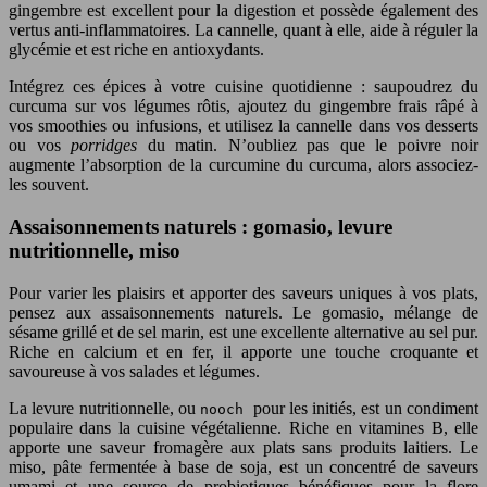
gingembre est excellent pour la digestion et possède également des
vertus anti-inflammatoires. La cannelle, quant à elle, aide à réguler la
glycémie et est riche en antioxydants.
Intégrez ces épices à votre cuisine quotidienne : saupoudrez du
curcuma sur vos légumes rôtis, ajoutez du gingembre frais râpé à
vos smoothies ou infusions, et utilisez la cannelle dans vos desserts
ou vos
porridges
du matin. N’oubliez pas que le poivre noir
augmente l’absorption de la curcumine du curcuma, alors associez-
les souvent.
Assaisonnements naturels : gomasio, levure
nutritionnelle, miso
Pour varier les plaisirs et apporter des saveurs uniques à vos plats,
pensez aux assaisonnements naturels. Le gomasio, mélange de
sésame grillé et de sel marin, est une excellente alternative au sel pur.
Riche en calcium et en fer, il apporte une touche croquante et
savoureuse à vos salades et légumes.
La levure nutritionnelle, ou
pour les initiés, est un condiment
nooch
populaire dans la cuisine végétalienne. Riche en vitamines B, elle
apporte une saveur fromagère aux plats sans produits laitiers. Le
miso, pâte fermentée à base de soja, est un concentré de saveurs
umami et une source de probiotiques bénéfiques pour la flore