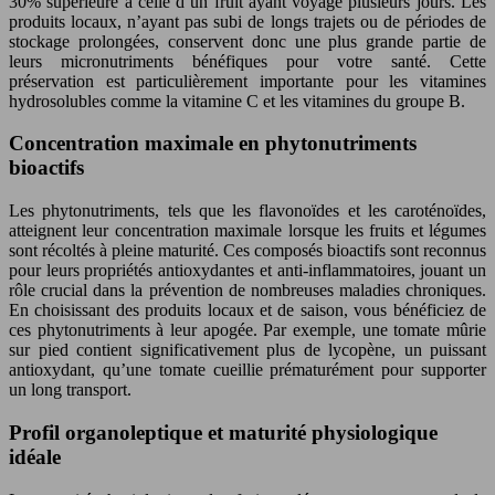
30% supérieure à celle d’un fruit ayant voyagé plusieurs jours. Les
produits locaux, n’ayant pas subi de longs trajets ou de périodes de
stockage prolongées, conservent donc une plus grande partie de
leurs micronutriments bénéfiques pour votre santé. Cette
préservation est particulièrement importante pour les vitamines
hydrosolubles comme la vitamine C et les vitamines du groupe B.
Concentration maximale en phytonutriments
bioactifs
Les phytonutriments, tels que les flavonoïdes et les caroténoïdes,
atteignent leur concentration maximale lorsque les fruits et légumes
sont récoltés à pleine maturité. Ces composés bioactifs sont reconnus
pour leurs propriétés antioxydantes et anti-inflammatoires, jouant un
rôle crucial dans la prévention de nombreuses maladies chroniques.
En choisissant des produits locaux et de saison, vous bénéficiez de
ces phytonutriments à leur apogée. Par exemple, une tomate mûrie
sur pied contient significativement plus de lycopène, un puissant
antioxydant, qu’une tomate cueillie prématurément pour supporter
un long transport.
Profil organoleptique et maturité physiologique
idéale